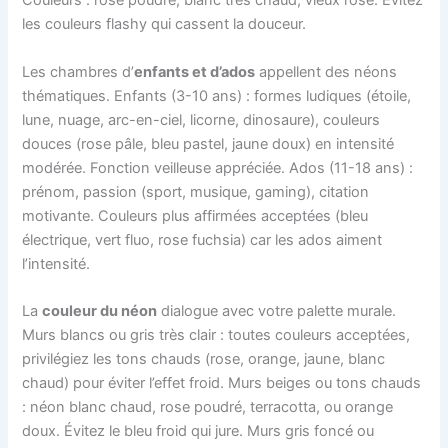
Couleurs : rose poudré, blanc très chaud, vieux rose. Évitez
les couleurs flashy qui cassent la douceur.
Les chambres d’
enfants et d’ados
appellent des néons
thématiques. Enfants (3-10 ans) : formes ludiques (étoile,
lune, nuage, arc-en-ciel, licorne, dinosaure), couleurs
douces (rose pâle, bleu pastel, jaune doux) en intensité
modérée. Fonction veilleuse appréciée. Ados (11-18 ans) :
prénom, passion (sport, musique, gaming), citation
motivante. Couleurs plus affirmées acceptées (bleu
électrique, vert fluo, rose fuchsia) car les ados aiment
l’intensité.
La
couleur du néon
dialogue avec votre palette murale.
Murs blancs ou gris très clair : toutes couleurs acceptées,
privilégiez les tons chauds (rose, orange, jaune, blanc
chaud) pour éviter l’effet froid. Murs beiges ou tons chauds
: néon blanc chaud, rose poudré, terracotta, ou orange
doux. Évitez le bleu froid qui jure. Murs gris foncé ou